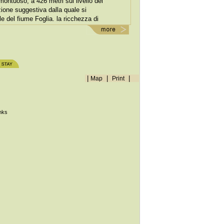
 montuoso, a 426 metri sul livello del
ione suggestiva dalla quale si
le del fiume Foglia. la ricchezza di
 Grazie all'importanza del sito dove
u cinto di mura e il villaggio divenne
|
|
|
Map
Print
inks